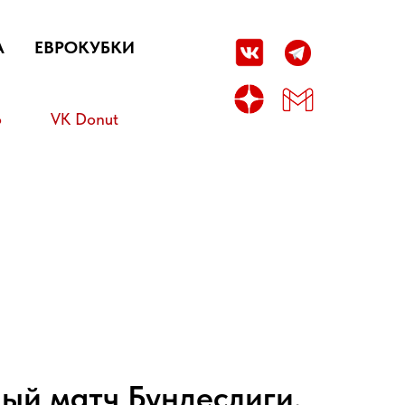
А
ЕВРОКУБКИ
о
VK Donut
ный матч Бундеслиги,