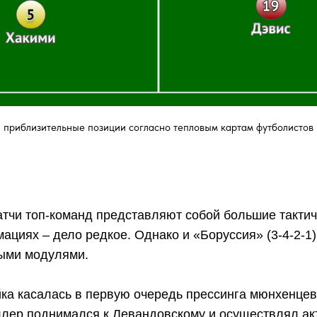
приблизительные позиции согласно тепловым картам футболистов
атчи топ-команд представляют собой большие тактич
ациях – дело редкое. Однако и «Боруссия» (3-4-2-1),
ными модулями.
ка касалась в первую очередь прессинга мюнхенцев.
ллер поднимался к Левандовскому и осуществлял ак