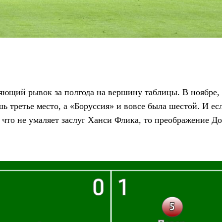
ющий рывок за полгода на вершину таблицы. В ноябре, к
шь третье место, а «Боруссия» и вовсе была шестой. И е
 что не умаляет заслуг Ханси Флика, то преображение 