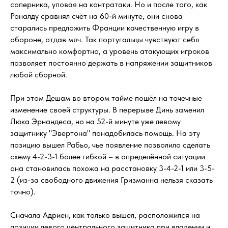
соперника, уповая на контратаки. Но и после того, как
Роналду сравнял счёт на 60-й минуте, они снова
старались предложить Франции качественную игру в
обороне, отдав мяч. Так португальцы чувствуют себя
максимально комфортно, а уровень атакующих игроков
позволяет постоянно держать в напряжении защитников
любой сборной.
При этом Дешам во втором тайме пошёл на точечные
изменение своей структуры. В перерыве Динь заменил
Люка Эрнандеса, но на 52-й минуте уже левому
защитнику "Эвертона" понадобилась помощь. На эту
позицию вышел Рабьо, чье появление позволило сделать
схему 4-2-3-1 более гибкой – в определённой ситуации
она становилась похожа на расстановку 3-4-2-1 или 3-5-
2 (из-за свободного движения Гризманна нельзя сказать
точно).
Сначала Адриен, как только вышел, расположился на
позиции левого центрального защитника при владении и