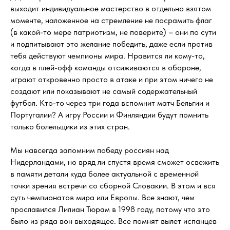
выходит индивидуальное мастерство в отдельно взятом
моменте, наложенное на стремление не посрамить флаг
(в какой-то мере патриотизм, не поверите) – они по сути
и подпитывают это желание победить, даже если против
тебя действуют чемпионы мира. Нравится ли кому-то,
когда в плей-офф команды отсиживаются в обороне,
играют откровенно просто в атаке и при этом ничего не
создают или показывают не самый содержательный
футбол. Кто-то через три года вспомнит матч Бельгии и
Португалии? А игру России и Финляндии будут помнить
только болельщики из этих стран.
Мы навсегда запомним победу россиян над
Нидерландами, но вряд ли спустя время сможет освежить
в памяти детали куда более актуальной с временн
о
й
точки зрения встречи со сборной Словакии. В этом и вся
суть чемпионатов мира или Европы. Все знают, чем
прославился Лилиан Тюрам в 1998 году, потому что это
было из ряда вон выходящее. Все помнят вылет испанцев