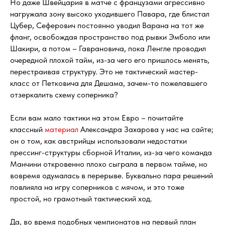
Но даже Швейцария в матче с французами агрессивно
нагружала зону высоко уходившего Павара, где блистал
Цубер, Сеферович постоянно уводил Варана на тот же
фланг, освобождая пространство под рывки Эмболо или
Шакири, а потом – Гаврановича, пока Ленгле проводил
очередной плохой тайм, из-за чего его пришлось менять,
перестраивая структуру. Это не тактический мастер-
класс от Петковича для Дешама, зачем-то пожелавшего
отзеркалить схему соперника?
Если вам мало тактики на этом Евро – почитайте
классный
материал
Александра Захарова у нас на сайте;
он о том, как австрийцы использовали недостатки
прессинг-структуры сборной Италии, из-за чего команда
Манчини откровенно плохо сыграла в первом тайме, но
вовремя одумалась в перерыве. Буквально пара решений
повлияла на игру соперников с мячом, и это тоже
простой, но грамотный тактический ход.
Да, во время подобных чемпионатов на первый план