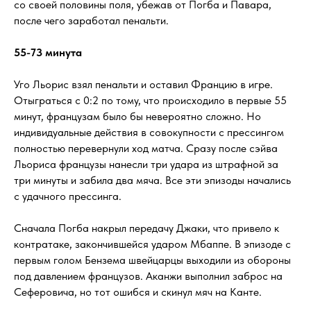
со своей половины поля, убежав от Погба и Павара,
после чего заработал пенальти.
55-73 минута
Уго Льорис взял пенальти и оставил Францию в игре.
Отыграться с 0:2 по тому, что происходило в первые 55
минут, французам было бы невероятно сложно. Но
индивидуальные действия в совокупности с прессингом
полностью перевернули ход матча. Сразу после сэйва
Льориса французы нанесли три удара из штрафной за
три минуты и забила два мяча. Все эти эпизоды начались
с удачного прессинга.
Сначала Погба накрыл передачу Джаки, что привело к
контратаке, закончившейся ударом Мбаппе. В эпизоде с
первым голом Бензема швейцарцы выходили из обороны
под давлением французов. Аканжи выполнил заброс на
Сеферовича, но тот ошибся и скинул мяч на Канте.