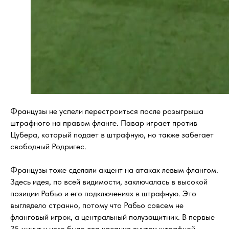
Французы не успели перестроиться после розыгрыша
штрафного на правом фланге. Павар играет против
Цубера, который подает в штрафную, но также забегает
свободный Родригес.
Французы тоже сделали акцент на атаках левым флангом.
Здесь идея, по всей видимости, заключалась в высокой
позиции Рабьо и его подключениях в штрафную. Это
выглядело странно, потому что Рабьо совсем не
фланговый игрок, а центральный полузащитник. В первые
35 минут у него было два касания внутри штрафной,