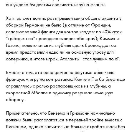
вынуждало бундестим сваливать игру на фланги.
Хотя за счёт долгих розыгрышей мяча общего акцента у
сборной Германии не было (в отличие от Франции,
использовавшей фланги для контрвыпадов: по 40% атак
"трёхцветных" проводилось через оба края); Киммих и
Гозенс, подключаясь из глубины вдоль бровок, долгое
время представляли едва ли не основную угрозу для
соперника, в итоге игрок "Аталанты" стал лучшим по xT.
Вместе с тем, это одновременно ощутимо облегчало
французам игру на контратаках. Канте и Погба блестяще
справлялись с ролью распасовщиков из глубины, а
скоростной Мбаппе в одиночку разрывал немецкую
оборону.
Примечательно, что Бензема и Гризманн номинально
должны были располагаться в передней тройке вместе с
Килианом, однако значительно больше отрабатывали без